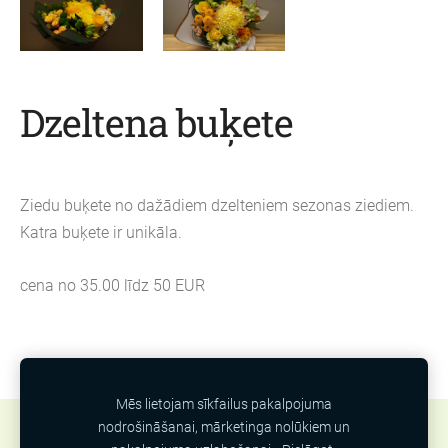
Dzeltena buķete
Ziedu buķete no dažādiem dzelteniem sezonas ziediem.
Katra buķete ir unikāla.
cena no 35.00 līdz 50 EUR
Mēs lietojam sīkfailus pakalpojuma
nodrošināšanai, mārketinga nolūkiem un
Sīkdatnes